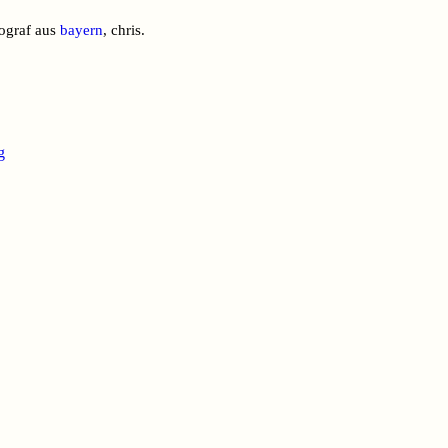
tograf aus
bayern
, chris.
g