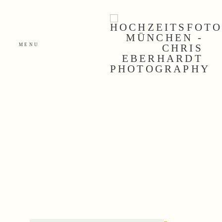
MENU
home
hochzeitsreportagen
philosophie
42 momente
über mich
kontakt