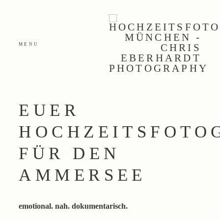
MENU
home
hochzeitsreportagen
philosophie
EUER
42 momente
HOCHZEITSFOTO
über mich
FÜR DEN
AMMERSEE
kontakt
emotional. nah.
dokumentarisch.